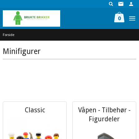
Gå
til
innholdet
0
Forside
Minifigurer
Classic
Våpen - Tilbehør -
Figurdeler