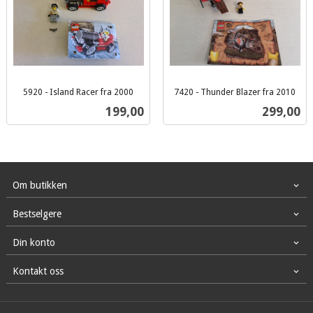
5920 - Island Racer fra 2000
7420 - Thunder Blazer fra 2010
inkl.
inkl.
Pris
Pris
199,00
299,00
mva.
mva.
Om butikken
Bestselgere
Din konto
Kontakt oss