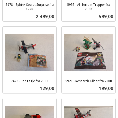
5978 - Sphinx Secret Surprise fra
5955 - All Terrain Trapper fra
1998
2000
inkl.
inkl.
Pris
Pris
2 499,00
599,00
mva.
mva.
7422 - Red Eagle fra 2003
5921 - Research Glider fra 2000
inkl.
inkl.
Pris
Pris
129,00
199,00
mva.
mva.