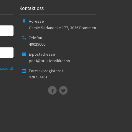
Kontakt oss
Adresse
Gamle Sørlandske 177
,
3036
Drammen
Telefon
48029000
E-postadresse
post@bruktebrikker.no
passord?
Foretaksregisteret
928717461