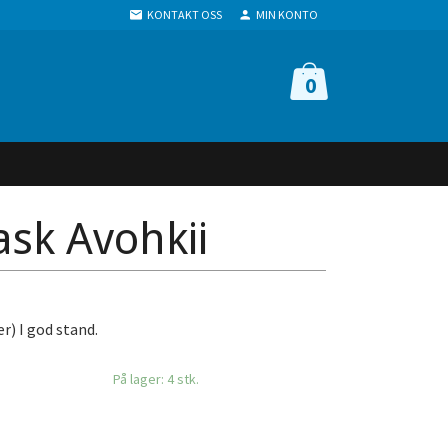
KONTAKT OSS
MIN KONTO
0
ask Avohkii
er) I god stand.
På lager: 4 stk.