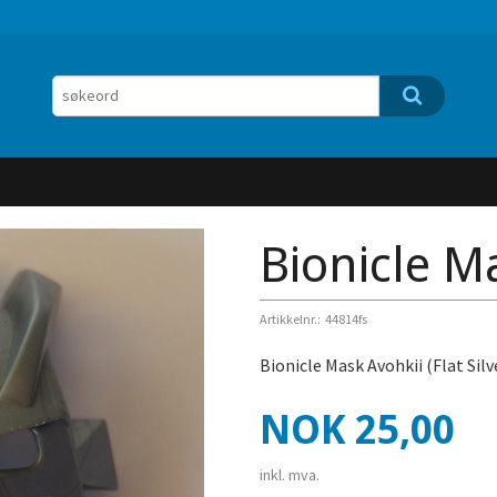
Bionicle M
Artikkelnr.:
44814fs
Bionicle Mask Avohkii (Flat Silv
Pris
NOK
25,00
inkl. mva.