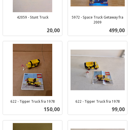
42059 - Stunt Truck
5972 - Space Truck Getaway fra
inkl.
2009
inkl.
mva.
Pris
Pris
20,00
499,00
mva.
622 - Tipper Truck fra 1978
622 - Tipper Truck fra 1978
inkl.
inkl.
Pris
Pris
150,00
99,00
mva.
mva.