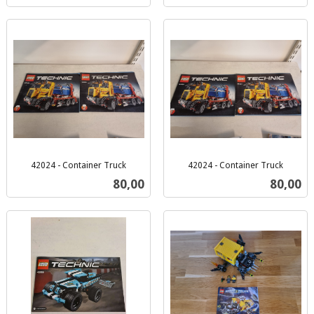
42024 - Container Truck
42024 - Container Truck
inkl.
inkl.
Pris
Pris
80,00
80,00
mva.
mva.