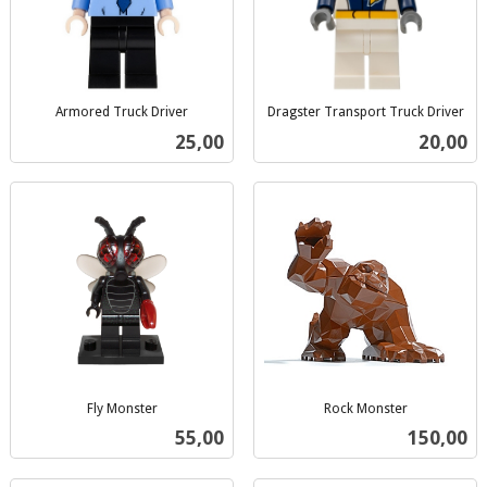
Armored Truck Driver
Dragster Transport Truck Driver
inkl.
inkl.
Pris
Pris
25,00
20,00
mva.
mva.
Fly Monster
Rock Monster
inkl.
inkl.
Pris
Pris
55,00
150,00
mva.
mva.