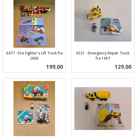
6477 - Fire Fighter's Lift Truck fra
6521 - Emergency Repair Truck
2000
fra 1987
inkl.
inkl.
Pris
Pris
199,00
129,00
mva.
mva.