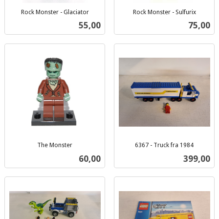
Rock Monster - Glaciator
Rock Monster - Sulfurix
inkl.
inkl.
Pris
Pris
55,00
75,00
mva.
mva.
The Monster
6367 - Truck fra 1984
inkl.
inkl.
Pris
Pris
60,00
399,00
mva.
mva.