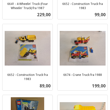
6641 - 4-Wheelin' Truck (Four
6652 - Construction Truck fra
Wheelin' Truck) fra 1987
1983
inkl.
inkl.
Pris
Pris
229,00
99,00
mva.
mva.
6652 - Construction Truck fra
6674 - Crane Truck fra 1988
inkl.
1983
inkl.
mva.
Pris
Pris
89,00
199,00
mva.