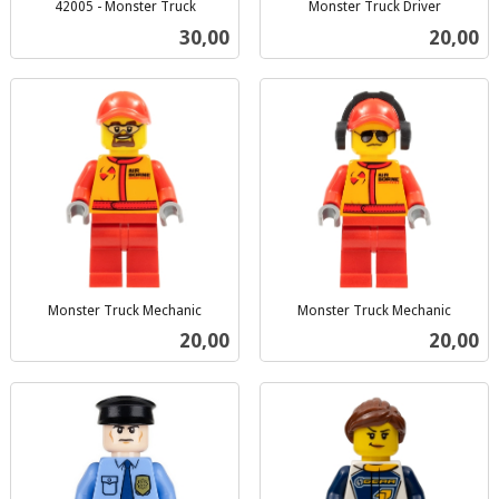
42005 - Monster Truck
Monster Truck Driver
inkl.
inkl.
Pris
Pris
30,00
20,00
mva.
mva.
Monster Truck Mechanic
Monster Truck Mechanic
inkl.
inkl.
Pris
Pris
20,00
20,00
mva.
mva.