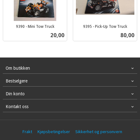
9390 - Mini Tow Truck
9395 - Pick-Up Tow Truck
inkl.
inkl.
Pris
Pris
20,00
80,00
mva.
mva.
Om butikken
Bestselgere
Din konto
Kontakt oss
Frakt
Kjøpsbetingelser
Sikkerhet og personvern