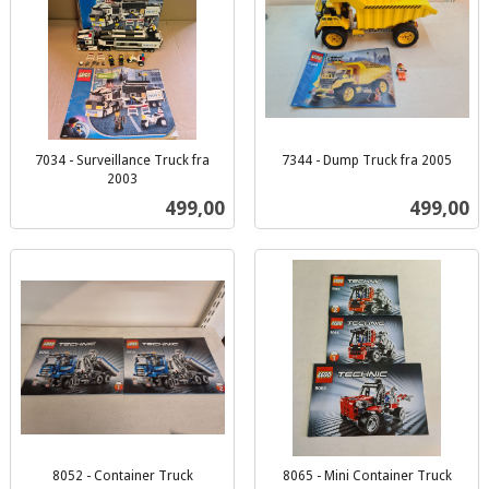
7034 - Surveillance Truck fra
7344 - Dump Truck fra 2005
inkl.
2003
inkl.
mva.
Pris
Pris
499,00
499,00
mva.
8052 - Container Truck
8065 - Mini Container Truck