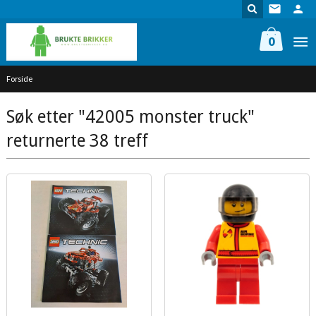
Gå
til
innholdet
0
Forside
Søk etter "42005 monster truck"
returnerte 38 treff