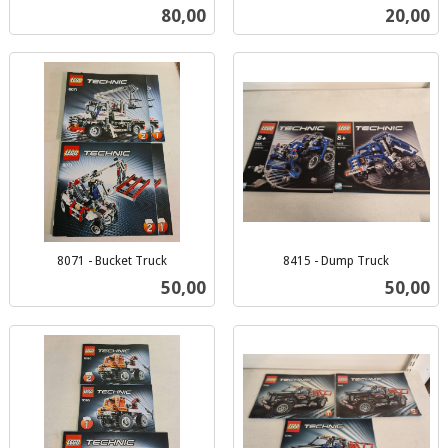
inkl.
inkl.
Pris
Pris
80,00
20,00
mva.
mva.
8071 - Bucket Truck
8415 - Dump Truck
inkl.
inkl.
Pris
Pris
50,00
50,00
mva.
mva.