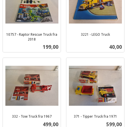
10757 - Raptor Rescue Truck fra
3221 - LEGO Truck
inkl.
2018
inkl.
mva.
Pris
Pris
199,00
40,00
mva.
332 - Tow Truck fra 1967
371 - Tipper Truck fra 1971
inkl.
inkl.
Pris
Pris
499,00
599,00
mva.
mva.