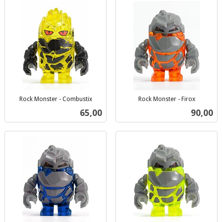
Rock Monster - Combustix
Rock Monster - Firox
inkl.
inkl.
Pris
Pris
65,00
90,00
mva.
mva.