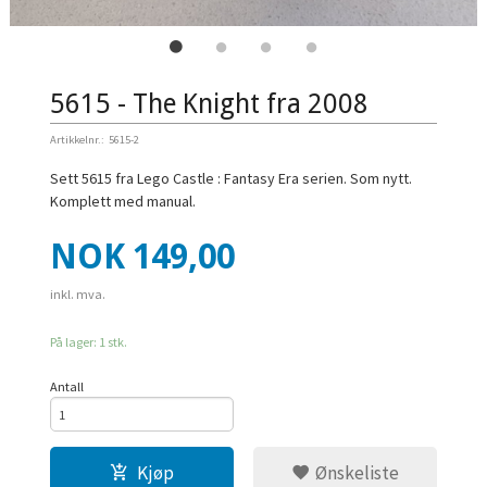
5615 - The Knight fra 2008
Artikkelnr.:
5615-2
Sett 5615 fra Lego Castle : Fantasy Era serien. Som nytt.
Komplett med manual.
Pris
NOK
149,00
inkl. mva.
På lager: 1 stk.
Antall
Kjøp
Ønskeliste