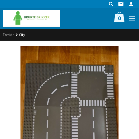
Gå
til
innholdet
0
Forside
City