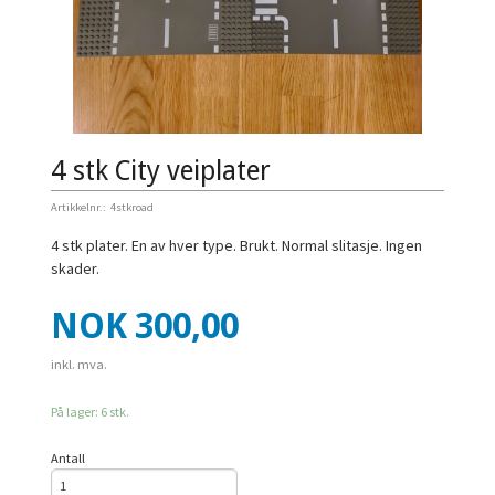
4 stk City veiplater
Artikkelnr.:
4stkroad
4 stk plater. En av hver type. Brukt. Normal slitasje. Ingen
skader.
Pris
NOK
300,00
inkl. mva.
På lager: 6 stk.
Antall