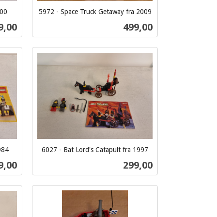
000
5972 - Space Truck Getaway fra 2009
inkl.
s
Pris
9,00
499,00
mva.
Kjøp
984
6027 - Bat Lord's Catapult fra 1997
inkl.
s
Pris
9,00
299,00
mva.
Kjøp