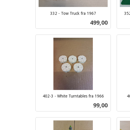
332 - Tow Truck fra 1967
352
inkl.
inkl.
Pris
499,00
mva.
mva.
Kjøp
402-3 - White Turntables fra 1966
4
inkl.
inkl.
Pris
99,00
mva.
mva.
Kjøp