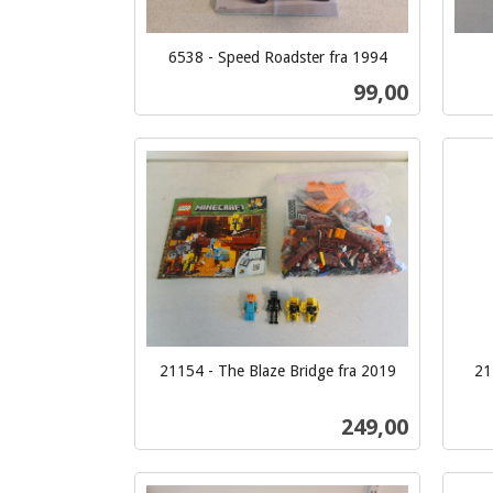
6538 - Speed Roadster fra 1994
inkl.
inkl.
Pris
99,00
mva.
mva.
Kjøp
21154 - The Blaze Bridge fra 2019
21
inkl.
inkl.
mva.
mva.
Pris
249,00