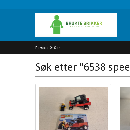
Gå
til
innholdet
Forside
Søk
Søk etter "6538 spee