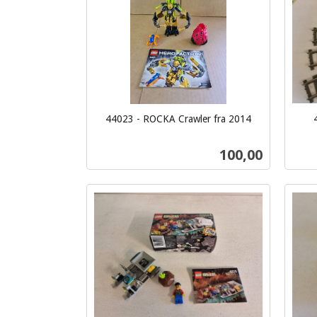
44023 - ROCKA Crawler fra 2014
inkl.
inkl.
mva.
mva.
Pris
100,00
Kjøp