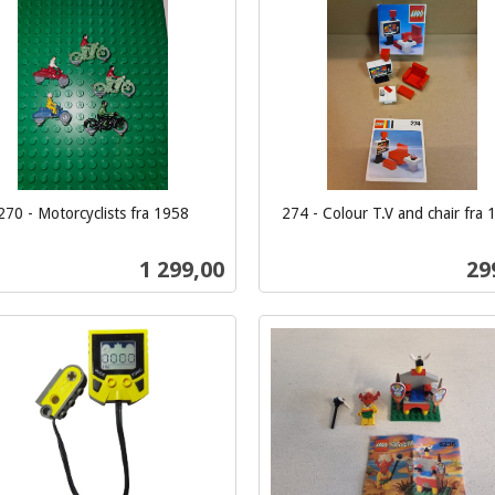
Kjøp
Kjøp
270 - Motorcyclists fra 1958
274 - Colour T.V and chair fra
inkl.
mva.
Pris
Pri
1 299,00
29
Kjøp
Kjøp