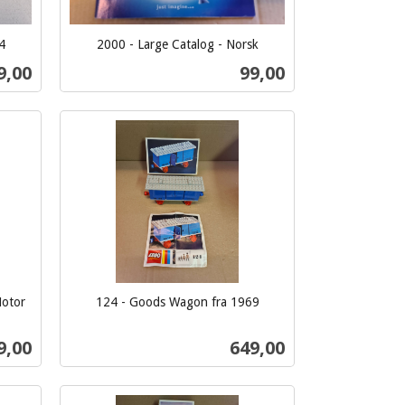
4
2000 - Large Catalog - Norsk
inkl.
s
Pris
9,00
99,00
mva.
Kjøp
Motor
124 - Goods Wagon fra 1969
inkl.
mva.
Pris
9,00
649,00
Kjøp