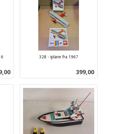
16
328 - iplane fra 1967
inkl.
mva.
ris
Pris
9,00
399,00
Kjøp