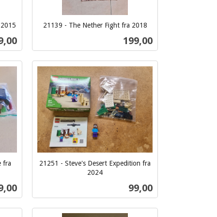
a 2015
21139 - The Nether Fight fra 2018
inkl.
s
Pris
9,00
199,00
mva.
Kjøp
 fra
21251 - Steve's Desert Expedition fra
2024
inkl.
ris
Pris
9,00
99,00
mva.