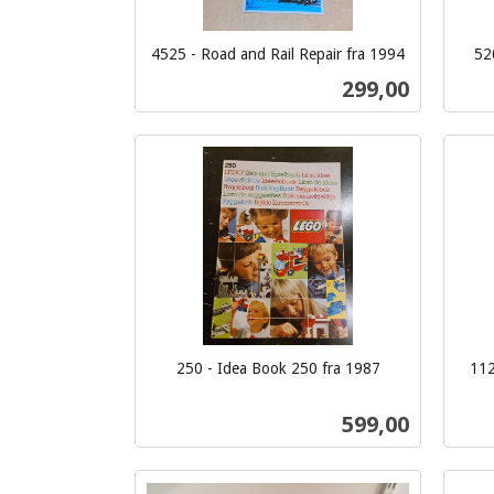
4525 - Road and Rail Repair fra 1994
52
inkl.
inkl.
Pris
299,00
mva.
mva.
Kjøp
250 - Idea Book 250 fra 1987
112
inkl.
inkl.
mva.
Pris
599,00
mva.
Kjøp