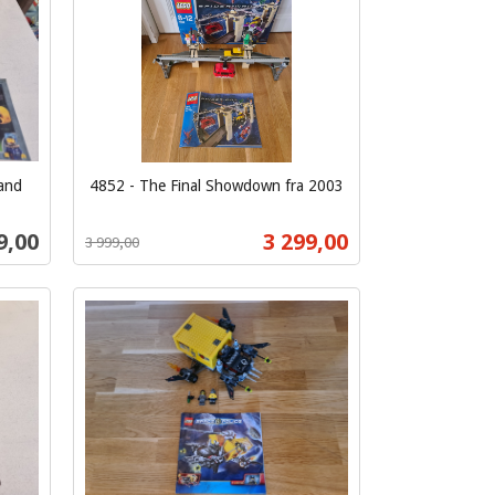
and
4852 - The Final Showdown fra 2003
Rabatt
inkl.
mva.
s
Tilbud
9,00
3 299,00
3 999,00
Kjøp