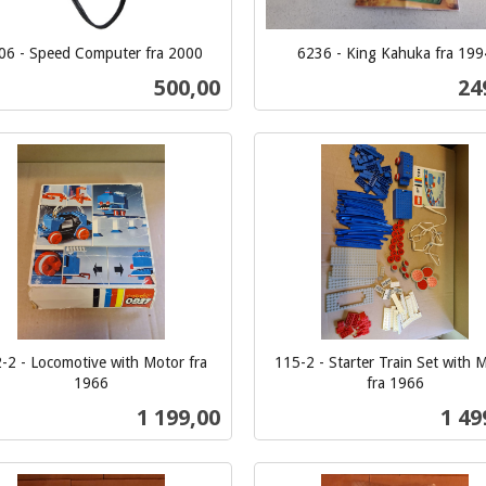
06 - Speed Computer fra 2000
6236 - King Kahuka fra 199
inkl.
Pris
Pri
500,00
24
mva.
Kjøp
Kjøp
-2 - Locomotive with Motor fra
115-2 - Starter Train Set with 
1966
fra 1966
inkl.
Pris
Pris
1 199,00
1 49
mva.
Kjøp
Kjøp