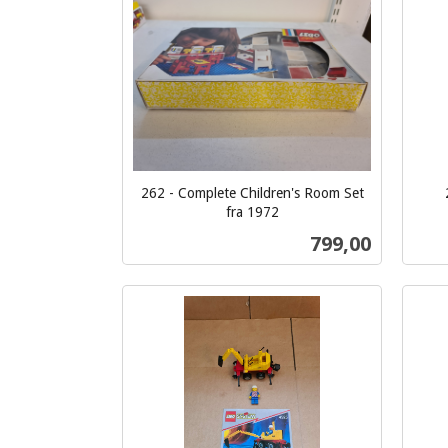
Kjøp
262 - Complete Children's Room Set
inkl.
fra 1972
inkl.
mva.
Pris
799,00
mva.
Kjøp