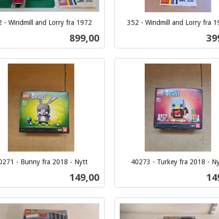
 - Windmill and Lorry fra 1972
352 - Windmill and Lorry fra 
inkl.
Pris
Pri
899,00
39
mva.
Kjøp
Kjøp
0271 - Bunny fra 2018 - Nytt
40273 - Turkey fra 2018 - Ny
inkl.
Pris
Pri
149,00
14
mva.
Kjøp
Kjøp