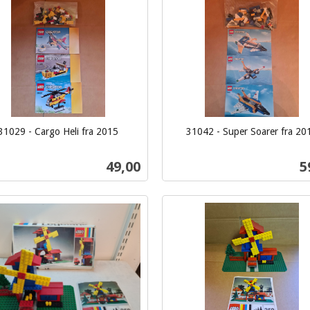
31029 - Cargo Heli fra 2015
31042 - Super Soarer fra 20
inkl.
mva.
Pris
P
49,00
5
Kjøp
Kjøp