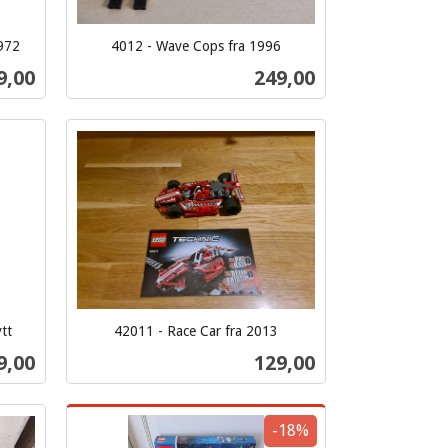
1972
4012 - Wave Cops fra 1996
inkl.
s
Pris
9,00
249,00
mva.
Kjøp
tt
42011 - Race Car fra 2013
inkl.
s
Pris
9,00
129,00
mva.
Kjøp
-18%