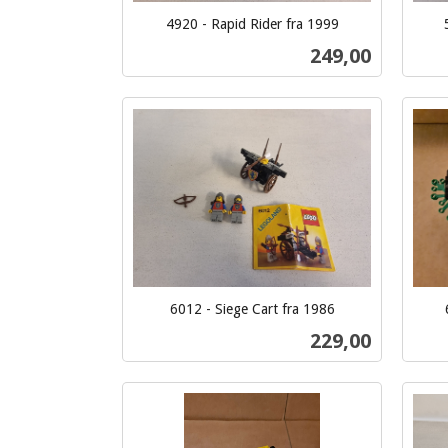
4920 - Rapid Rider fra 1999
inkl.
inkl.
Pris
249,00
mva.
mva.
Kjøp
6012 - Siege Cart fra 1986
inkl.
inkl.
Pris
229,00
mva.
mva.
Kjøp