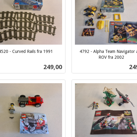
4520 - Curved Rails fra 1991
4792 - Alpha Team Navigator 
ROV fra 2002
inkl.
Pris
Pri
249,00
24
mva.
Kjøp
Kjøp