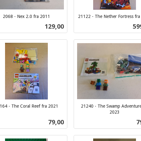
2068 - Nex 2.0 fra 2011
21122 - The Nether Fortress fr
inkl.
Pris
Pri
129,00
59
mva.
Kjøp
Kjøp
164 - The Coral Reef fra 2021
21240 - The Swamp Adventure
2023
inkl.
Pris
P
79,00
7
mva.