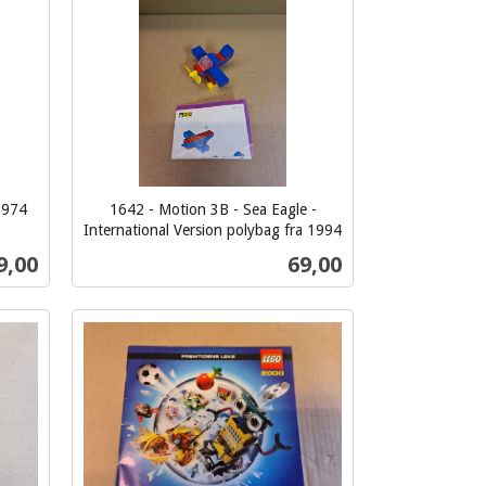
Kjøp
 1974
1642 - Motion 3B - Sea Eagle -
International Version polybag fra 1994
inkl.
s
Pris
9,00
69,00
mva.
Les mer