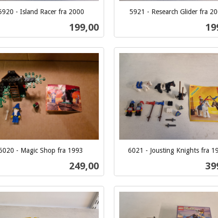
5920 - Island Racer fra 2000
5921 - Research Glider fra 2
inkl.
Pris
Pri
199,00
19
mva.
Kjøp
Kjøp
6020 - Magic Shop fra 1993
6021 - Jousting Knights fra 1
inkl.
Pris
Pri
249,00
39
mva.
Kjøp
Kjøp