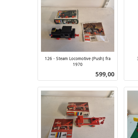
126 - Steam Locomotive (Push) fra
inkl.
1970
inkl.
mva.
Pris
599,00
mva.
Kjøp