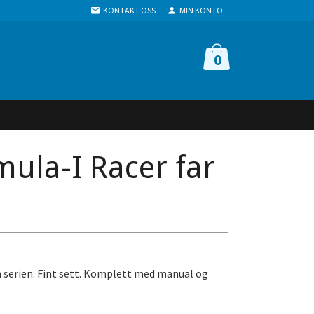
KONTAKT OSS
MIN KONTO
0
mula-I Racer far
n serien. Fint sett. Komplett med manual og