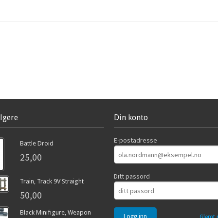
lgere
Din konto
E-postadresse
Battle Droid
25,00
Ditt passord
Train, Track 9V Straight
50,00
Black Minifigure, Weapon
Glemt 