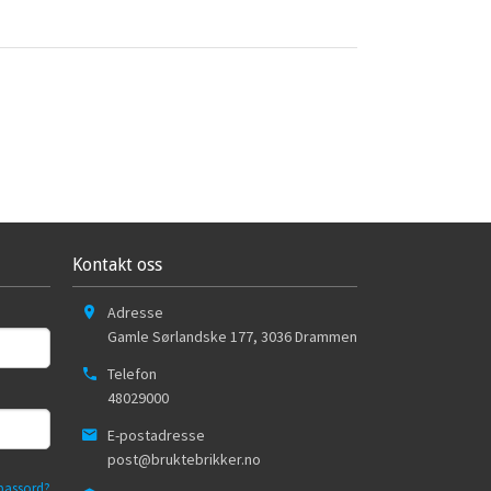
Kontakt oss
Adresse
Gamle Sørlandske 177
,
3036
Drammen
Telefon
48029000
E-postadresse
post@bruktebrikker.no
passord?