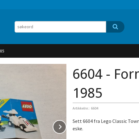
985
6604 - For
1985
Artikkelnr.:
6604
Sett 6604 fra Lego Classic Tow
Next
eske.