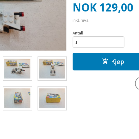
Pris
NOK
129,00
inkl. mva.
Antall
Kjøp