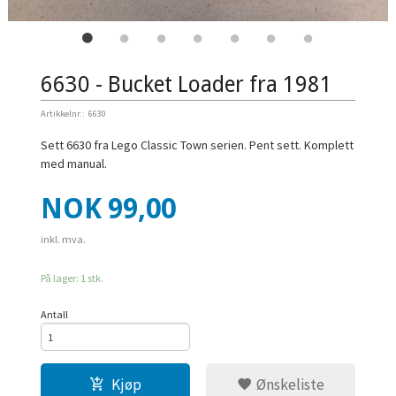
6630 - Bucket Loader fra 1981
Artikkelnr.:
6630
Sett 6630 fra Lego Classic Town serien. Pent sett. Komplett
med manual.
Pris
NOK
99,00
inkl. mva.
På lager: 1 stk.
Antall
Kjøp
Ønskeliste