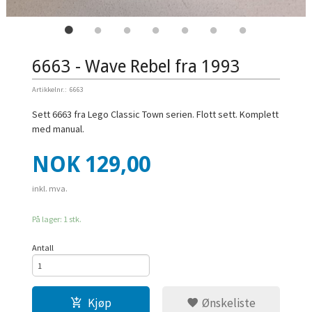
6663 - Wave Rebel fra 1993
Artikkelnr.:
6663
Sett 6663 fra Lego Classic Town serien. Flott sett. Komplett
med manual.
Pris
NOK
129,00
inkl. mva.
På lager: 1 stk.
Antall
Kjøp
Ønskeliste