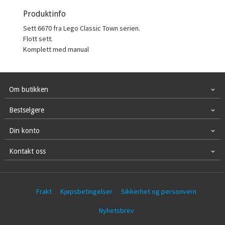
Produktinfo
Sett 6670 fra Lego Classic Town serien.
Flott sett.
Komplett med manual
Om butikken
Bestselgere
Din konto
Kontakt oss
Frakt
Kjøpsbetingelser
Sikkerhet og personvern
Nyhetsbrev