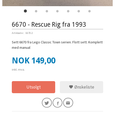
6670 - Rescue Rig fra 1993
Artikkelnr.:
6670-2
Sett 6670 fra Lego Classic Town serien. Flott sett. Komplett
med manual
Pris
NOK
149,00
inkl. mva.
Utsolgt
Ønskeliste