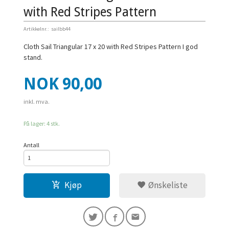
with Red Stripes Pattern
Artikkelnr.:
sailbb44
Cloth Sail Triangular 17 x 20 with Red Stripes Pattern I god
stand.
Pris
NOK
90,00
inkl. mva.
På lager: 4 stk.
Antall
Kjøp
Ønskeliste