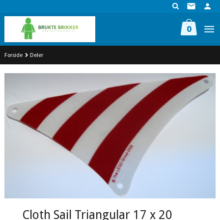
Gå
til
innholdet
0
Forside
Deler
Cloth Sail Triangular 17 x 20