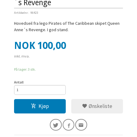
´s Revenge
Artikkelnr.:
96423
Hovedseil fra lego Pirates of The Caribbean skipet Queen
Anne´s Revenge. I god stand.
Pris
NOK
100,00
inkl. mva.
På lager: 3 stk.
Antall
Kjøp
Ønskeliste