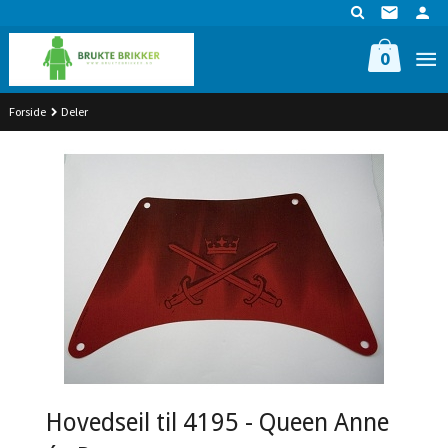
Gå
til
innholdet
0
Forside
Deler
Hovedseil til 4195 - Queen Anne