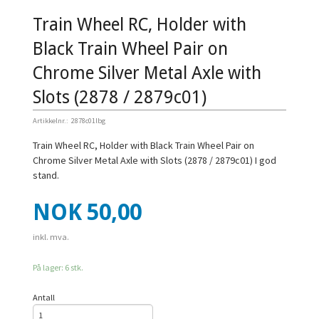
Train Wheel RC, Holder with
Black Train Wheel Pair on
Chrome Silver Metal Axle with
Slots (2878 / 2879c01)
Artikkelnr.:
2878c01lbg
Train Wheel RC, Holder with Black Train Wheel Pair on
Chrome Silver Metal Axle with Slots (2878 / 2879c01) I god
stand.
Pris
NOK
50,00
inkl. mva.
På lager: 6 stk.
Antall