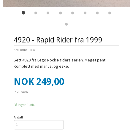
4920 - Rapid Rider fra 1999
Artikkelnr.:
4920
Sett 4920 fra Lego Rock Raiders serien. Meget pent
Komplett med manual og eske.
Pris
NOK
249,00
inkl. mva.
På lager: 1 stk.
Antall