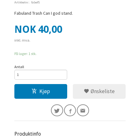
Artikkelnr.:
fabef5
Fabuland Trash Can I god stand.
Pris
NOK
40,00
inkl. mva.
På lager: 1 stk.
Antall
Kjøp
Ønskeliste
Produktinfo