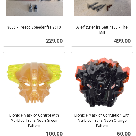
8085 - Freeco Speeder fra 2010
Alle figurer fra Sett 4183 - The
inkl.
Mill
inkl.
mva.
Pris
Pris
229,00
499,00
mva.
Bionicle Mask of Control with
Bionicle Mask of Corruption with
Marbled Trans-Neon Green
Marbled Trans-Neon Orange
Pattern
Pattern
inkl.
inkl.
Pris
Pris
100,00
60,00