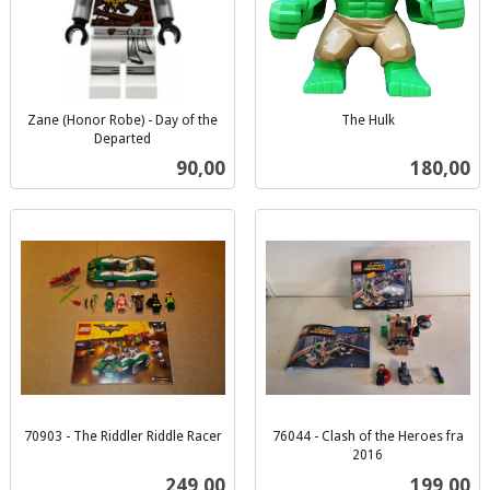
Zane (Honor Robe) - Day of the
The Hulk
inkl.
Departed
inkl.
mva.
Pris
Pris
90,00
180,00
mva.
70903 - The Riddler Riddle Racer
76044 - Clash of the Heroes fra
inkl.
2016
inkl.
mva.
Pris
Pris
249,00
199,00