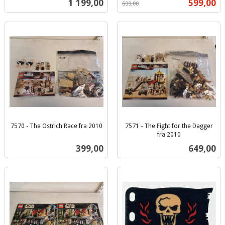
Pris
Tilbud
1 199,00
599,00
699,00
mva.
7570 - The Ostrich Race fra 2010
7571 - The Fight for the Dagger
inkl.
fra 2010
inkl.
mva.
Pris
Pris
399,00
649,00
mva.