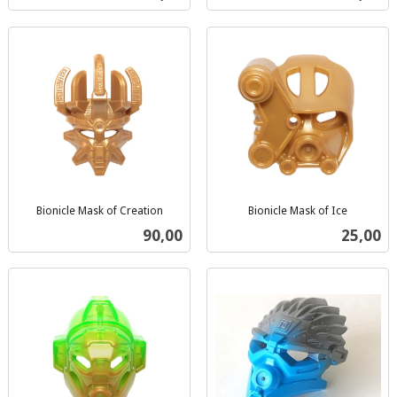
mva.
mva.
Bionicle Mask of Creation
Bionicle Mask of Ice
inkl.
inkl.
Pris
Pris
90,00
25,00
mva.
mva.