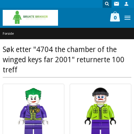
Gå
til
innholdet
0
Forside
Søk etter "4704 the chamber of the
winged keys far 2001" returnerte 100
treff