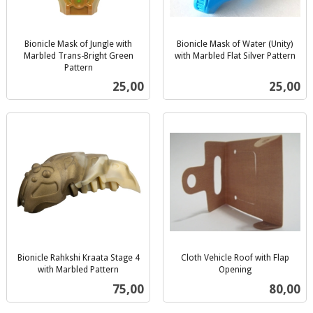
Bionicle Mask of Jungle with
Bionicle Mask of Water (Unity)
Marbled Trans-Bright Green
with Marbled Flat Silver Pattern
inkl.
Pattern
inkl.
mva.
Pris
Pris
25,00
25,00
mva.
Bionicle Rahkshi Kraata Stage 4
Cloth Vehicle Roof with Flap
with Marbled Pattern
Opening
inkl.
inkl.
Pris
Pris
75,00
80,00
mva.
mva.