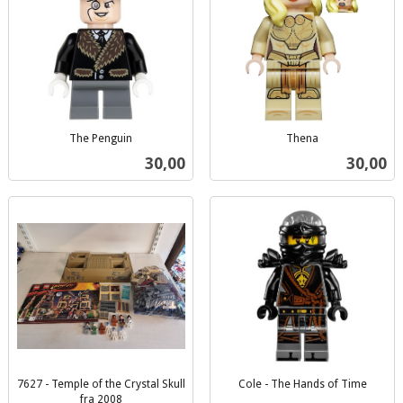
The Penguin
Thena
inkl.
inkl.
Pris
Pris
30,00
30,00
mva.
mva.
7627 - Temple of the Crystal Skull
Cole - The Hands of Time
inkl.
fra 2008