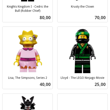
Knights Kingdom I - Cedric the
Krusty the Clown
inkl.
Bull (Robber Chief)
inkl.
mva.
Pris
Pris
80,00
70,00
mva.
Lisa, The Simpsons, Series 2
Lloyd - The LEGO Ninjago Movie
inkl.
inkl.
Pris
Pris
40,00
25,00
mva.
mva.