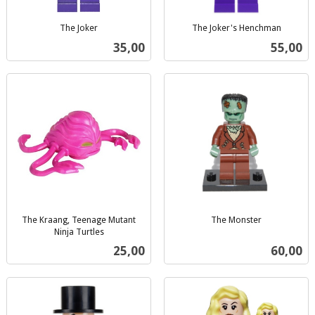
The Joker
The Joker's Henchman
inkl.
inkl.
Pris
Pris
35,00
55,00
mva.
mva.
The Kraang, Teenage Mutant
The Monster
inkl.
Ninja Turtles
inkl.
mva.
Pris
Pris
25,00
60,00
mva.