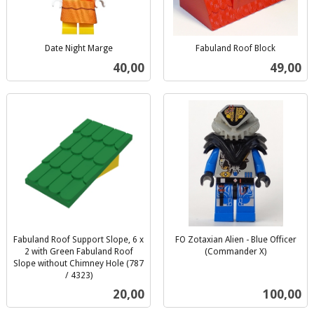
Date Night Marge
Fabuland Roof Block
inkl.
inkl.
Pris
Pris
40,00
49,00
mva.
mva.
Fabuland Roof Support Slope, 6 x
FO Zotaxian Alien - Blue Officer
2 with Green Fabuland Roof
(Commander X)
inkl.
Slope without Chimney Hole (787
/ 4323)
mva.
inkl.
Pris
Pris
20,00
100,00
mva.