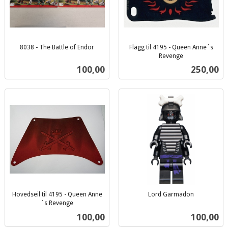
8038 - The Battle of Endor
Flagg til 4195 - Queen Anne´s
inkl.
Revenge
inkl.
mva.
Pris
Pris
100,00
250,00
mva.
Hovedseil til 4195 - Queen Anne
Lord Garmadon
inkl.
´s Revenge
inkl.
mva.
Pris
Pris
100,00
100,00
mva.