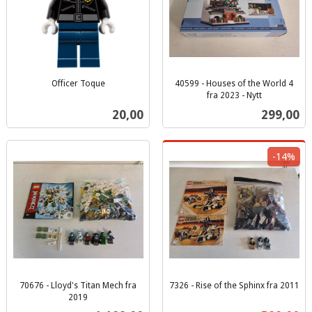
Officer Toque
40599 - Houses of the World 4
inkl.
fra 2023 - Nytt
inkl.
mva.
Pris
Pris
20,00
299,00
mva.
-14%
70676 - Lloyd's Titan Mech fra
7326 - Rise of the Sphinx fra 2011
Rabatt
inkl.
2019
inkl.
mva.