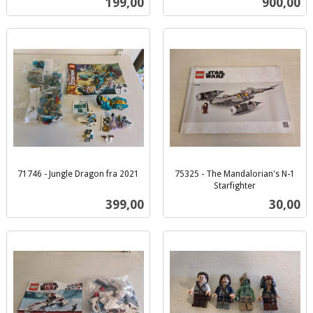
Pris
Pris
199,00
900,00
mva.
mva.
71746 - Jungle Dragon fra 2021
75325 - The Mandalorian's N-1
inkl.
Starfighter
inkl.
mva.
Pris
Pris
399,00
30,00
mva.