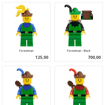
Forestman
Forestman - Black
inkl.
inkl.
Pris
Pris
125,00
700,00
mva.
mva.