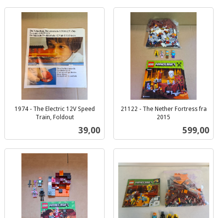
1974 - The Electric 12V Speed
21122 - The Nether Fortress fra
Train, Foldout
2015
inkl.
inkl.
Pris
Pris
39,00
599,00
mva.
mva.