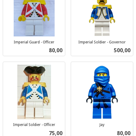
Imperial Guard - Officer
Imperial Soldier - Governor
inkl.
inkl.
Pris
Pris
80,00
500,00
mva.
mva.
Imperial Soldier - Officer
Jay
inkl.
inkl.
Pris
Pris
75,00
80,00
mva.
mva.