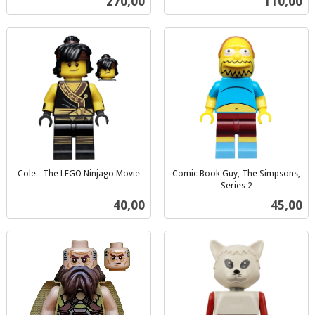
Pris
Pris
270,00
110,00
mva.
Cole - The LEGO Ninjago Movie
Comic Book Guy, The Simpsons,
inkl.
Series 2
inkl.
mva.
Pris
Pris
40,00
45,00
mva.