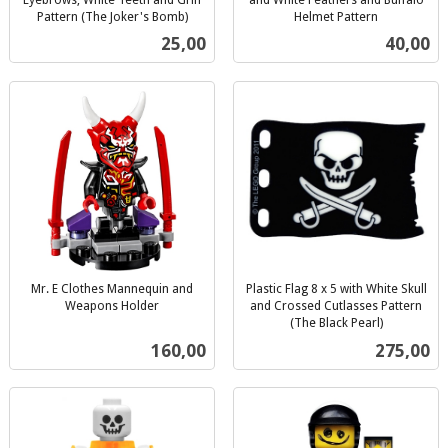
Pattern (The Joker's Bomb)
Helmet Pattern
inkl.
inkl.
Pris
Pris
25,00
40,00
mva.
mva.
Mr. E Clothes Mannequin and
Plastic Flag 8 x 5 with White Skull
Weapons Holder
and Crossed Cutlasses Pattern
inkl.
(The Black Pearl)
inkl.
mva.
Pris
Pris
160,00
275,00
mva.