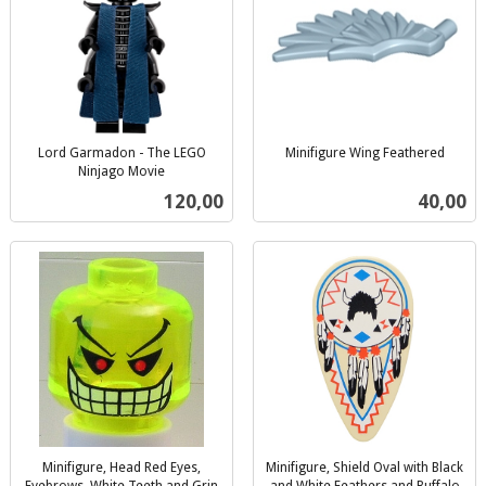
Lord Garmadon - The LEGO
Minifigure Wing Feathered
inkl.
Ninjago Movie
inkl.
mva.
Pris
Pris
120,00
40,00
mva.
Minifigure, Head Red Eyes,
Minifigure, Shield Oval with Black
Eyebrows, White Teeth and Grin
and White Feathers and Buffalo