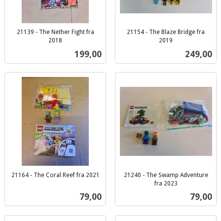
21139 - The Nether Fight fra
21154 - The Blaze Bridge fra
2018
2019
inkl.
inkl.
Pris
Pris
199,00
249,00
mva.
mva.
21164 - The Coral Reef fra 2021
21240 - The Swamp Adventure
inkl.
fra 2023
inkl.
mva.
Pris
Pris
79,00
79,00
mva.