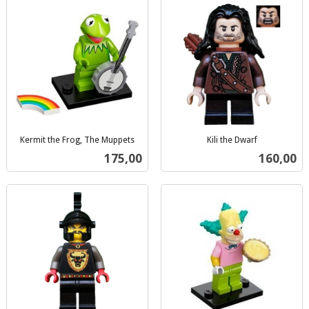
Kermit the Frog, The Muppets
Kili the Dwarf
inkl.
inkl.
Pris
Pris
175,00
160,00
mva.
mva.