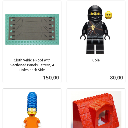
Cloth Vehicle Roof with
Cole
inkl.
Sectioned Panels Pattern, 4
Holes each Side
mva.
inkl.
Pris
Pris
150,00
80,00
mva.