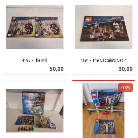
4183 - The Mill
4191 - The Captain's Cabin
inkl.
inkl.
Pris
Pris
50,00
30,00
mva.
mva.
-18%