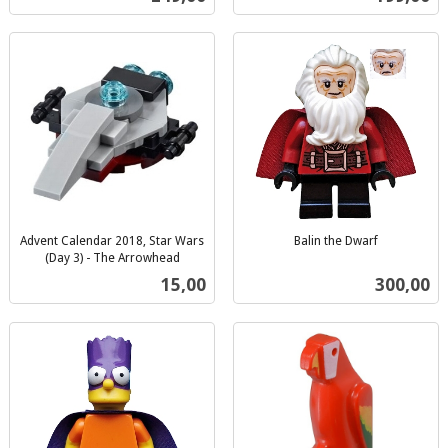
mva.
Advent Calendar 2018, Star Wars
Balin the Dwarf
inkl.
(Day 3) - The Arrowhead
inkl.
mva.
Pris
Pris
15,00
300,00
mva.