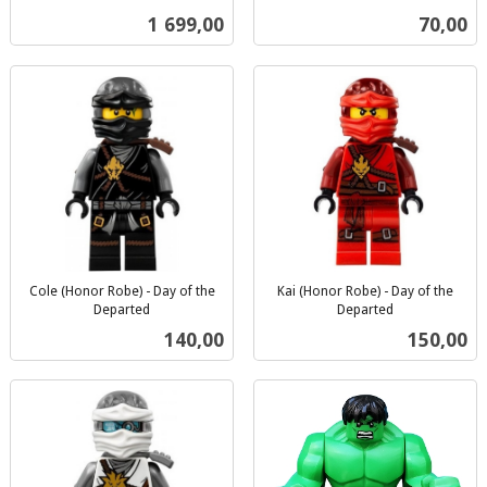
inkl.
mva.
Pris
Pris
1 699,00
70,00
mva.
Cole (Honor Robe) - Day of the
Kai (Honor Robe) - Day of the
Departed
Departed
inkl.
inkl.
Pris
Pris
140,00
150,00
mva.
mva.