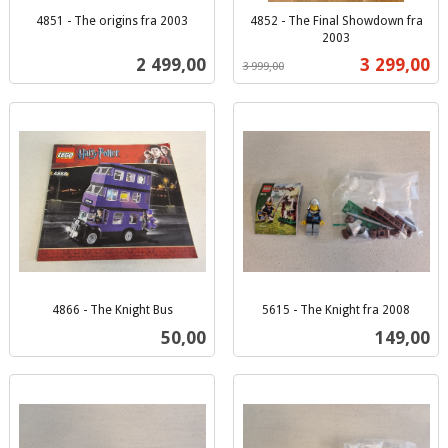
4851 - The origins fra 2003
4852 - The Final Showdown fra
inkl.
2003
Rabatt
inkl.
mva.
Pris
Tilbud
2 499,00
3 299,00
3 999,00
mva.
4866 - The Knight Bus
5615 - The Knight fra 2008
inkl.
inkl.
Pris
Pris
50,00
149,00
mva.
mva.