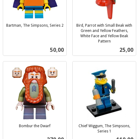
Bartman, The Simpsons, Series 2
Bird, Parrot with Small Beak with
inkl.
Green and Yellow Feathers,
mva.
White Face and Yellow Beak
Pattern
inkl.
Pris
Pris
50,00
25,00
mva.
Bombur the Dwarf
Chief Wiggum, The Simpsons,
inkl.
Series 1
inkl.
mva.