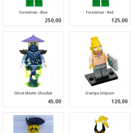
Forestman - Blue
Forestman - Red
inkl.
inkl.
Pris
Pris
250,00
125,00
mva.
mva.
Ghost Master Ghoultar
Grampa Simpson
inkl.
inkl.
Pris
Pris
45,00
120,00
mva.
mva.