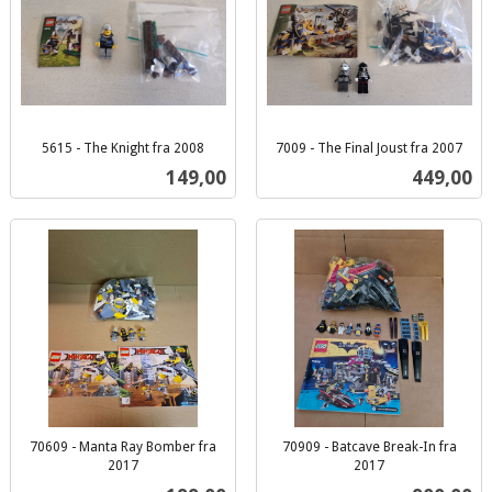
5615 - The Knight fra 2008
7009 - The Final Joust fra 2007
inkl.
inkl.
Pris
Pris
149,00
449,00
mva.
mva.
70609 - Manta Ray Bomber fra
70909 - Batcave Break-In fra
2017
2017
inkl.
inkl.