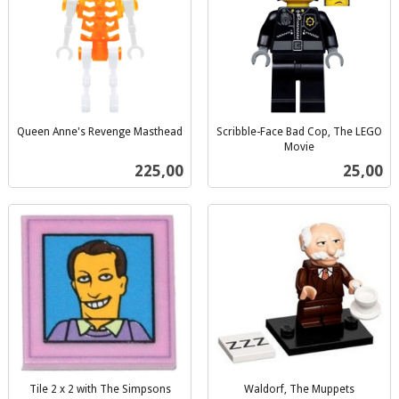
Queen Anne's Revenge Masthead
Scribble-Face Bad Cop, The LEGO
inkl.
Movie
inkl.
mva.
Pris
Pris
225,00
25,00
mva.
Tile 2 x 2 with The Simpsons
Waldorf, The Muppets