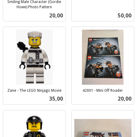
inkl.
Smiling Male Character (Gordie
Howe) Photo Pattern
mva.
inkl.
Pris
Pris
20,00
50,00
mva.
Zane - The LEGO Ninjago Movie
42001 - Mini Off Roader
inkl.
inkl.
Pris
Pris
35,00
20,00
mva.
mva.