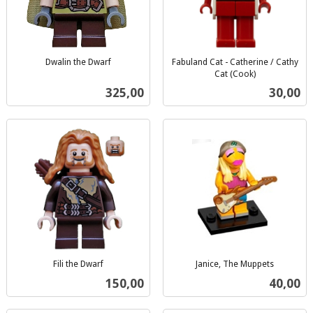
Dwalin the Dwarf
Fabuland Cat - Catherine / Cathy
inkl.
Cat (Cook)
inkl.
mva.
Pris
Pris
325,00
30,00
mva.
Fili the Dwarf
Janice, The Muppets
inkl.
inkl.
Pris
Pris
150,00
40,00
mva.
mva.