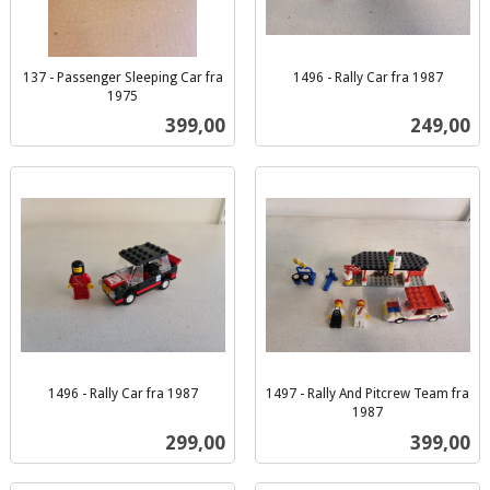
137 - Passenger Sleeping Car fra
1496 - Rally Car fra 1987
inkl.
1975
inkl.
mva.
Pris
Pris
399,00
249,00
mva.
1496 - Rally Car fra 1987
1497 - Rally And Pitcrew Team fra
inkl.
1987
inkl.
mva.
Pris
Pris
299,00
399,00
mva.