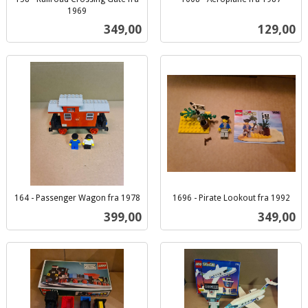
inkl.
1969
inkl.
mva.
Pris
Pris
349,00
129,00
mva.
164 - Passenger Wagon fra 1978
1696 - Pirate Lookout fra 1992
inkl.
inkl.
Pris
Pris
399,00
349,00
mva.
mva.