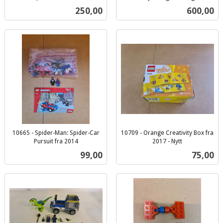
inkl.
inkl.
Pris
Pris
250,00
600,00
mva.
mva.
10665 - Spider-Man: Spider-Car
10709 - Orange Creativity Box fra
Pursuit fra 2014
2017 - Nytt
inkl.
inkl.
Pris
Pris
99,00
75,00
mva.
mva.