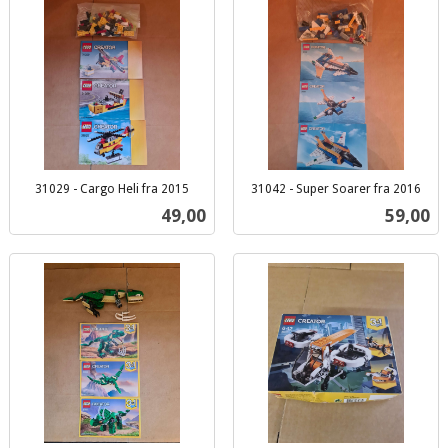
31029 - Cargo Heli fra 2015
31042 - Super Soarer fra 2016
inkl.
inkl.
Pris
Pris
49,00
59,00
mva.
mva.