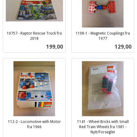
10757 - Raptor Rescue Truck fra
1108-1 - Magnetic Couplings fra
2018
1977
inkl.
inkl.
Pris
Pris
199,00
129,00
mva.
mva.
112-2 - Locomotive with Motor
1141 - Wheel Bricks with Small
fra 1966
Red Train Wheels fra 1981 -
inkl.
Nytt/Forseglet