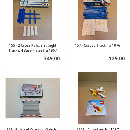
155 - 2 Cross Rails, 8 Straight
157 - Curved Track fra 1976
inkl.
Tracks, 4 Base Plates fra 1967
inkl.
mva.
Pris
Pris
349,00
129,00
mva.
158 - Railroad Crossing Gate fra
1608 - Aeroplane fra 1987