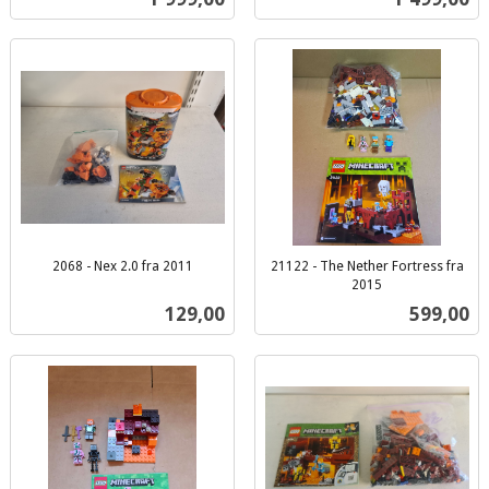
mva.
2068 - Nex 2.0 fra 2011
21122 - The Nether Fortress fra
inkl.
2015
inkl.
mva.
Pris
Pris
129,00
599,00
mva.