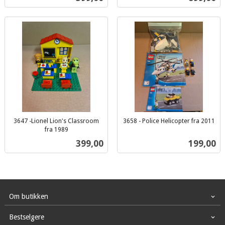
mva.
mva.
3647 -Lionel Lion's Classroom
3658 - Police Helicopter fra 2011
inkl.
fra 1989
inkl.
mva.
Pris
Pris
399,00
199,00
mva.
Om butikken
Bestselgere