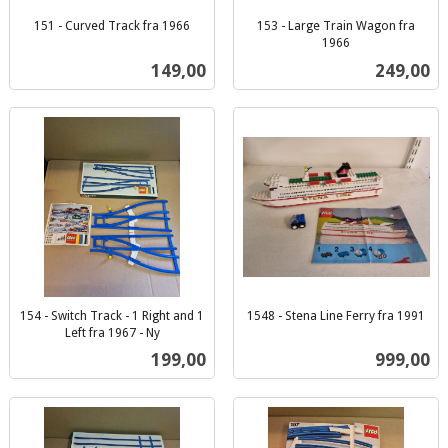
151 - Curved Track fra 1966
153 - Large Train Wagon fra
inkl.
1966
inkl.
mva.
Pris
Pris
149,00
249,00
mva.
154 - Switch Track - 1 Right and 1
1548 - Stena Line Ferry fra 1991
inkl.
Left fra 1967 - Ny
inkl.
mva.
Pris
Pris
199,00
999,00
mva.