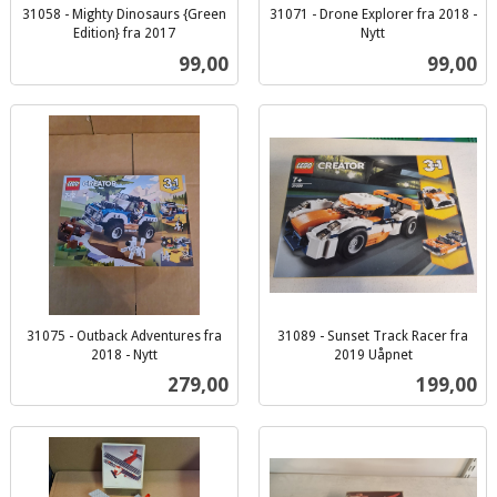
31058 - Mighty Dinosaurs {Green
31071 - Drone Explorer fra 2018 -
Edition} fra 2017
Nytt
inkl.
inkl.
Pris
Pris
99,00
99,00
mva.
mva.
31075 - Outback Adventures fra
31089 - Sunset Track Racer fra
2018 - Nytt
2019 Uåpnet
inkl.
inkl.
Pris
Pris
279,00
199,00
mva.
mva.