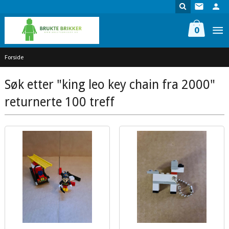
Gå
til
innholdet
0
Forside
Søk etter "king leo key chain fra 2000"
returnerte 100 treff