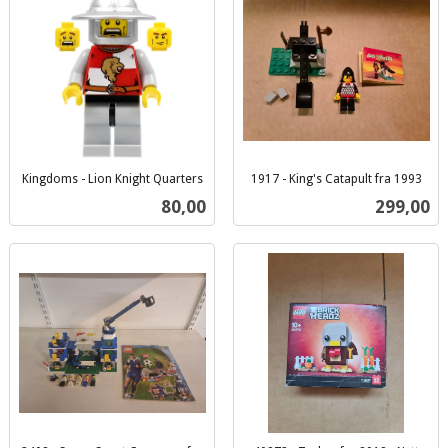
Kingdoms - Lion Knight Quarters
1917 - King's Catapult fra 1993
inkl.
inkl.
Pris
Pris
80,00
299,00
mva.
mva.