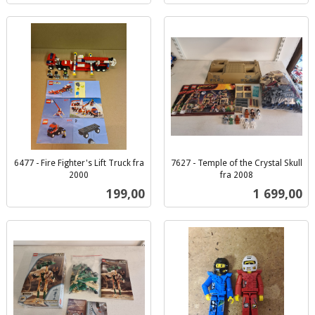
6477 - Fire Fighter's Lift Truck fra
7627 - Temple of the Crystal Skull
2000
fra 2008
inkl.
inkl.
Pris
Pris
199,00
1 699,00
mva.
mva.