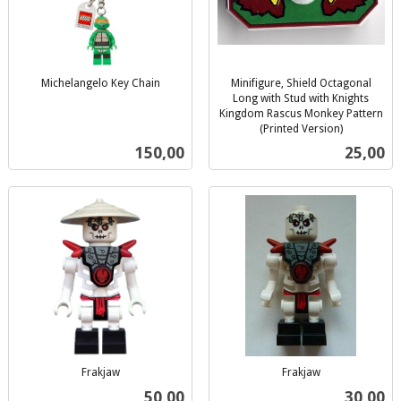
Michelangelo Key Chain
Minifigure, Shield Octagonal
inkl.
Long with Stud with Knights
mva.
Kingdom Rascus Monkey Pattern
(Printed Version)
inkl.
Pris
Pris
150,00
25,00
mva.
Frakjaw
Frakjaw
inkl.
inkl.
Pris
Pris
50,00
30,00