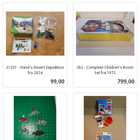
21251 - Steve's Desert Expedition
262 - Complete Children's Room
fra 2024
Set fra 1972
inkl.
inkl.
Pris
Pris
99,00
799,00
mva.
mva.