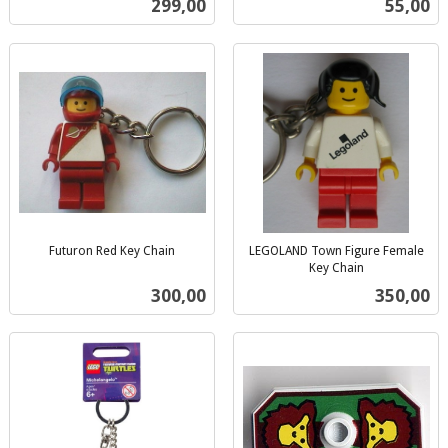
Pris
Pris
299,00
55,00
mva.
mva.
Futuron Red Key Chain
LEGOLAND Town Figure Female
inkl.
Key Chain
inkl.
mva.
Pris
Pris
300,00
350,00
mva.