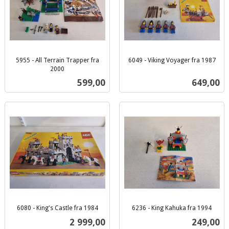
5955 - All Terrain Trapper fra
6049 - Viking Voyager fra 1987
inkl.
2000
inkl.
mva.
Pris
Pris
599,00
649,00
mva.
6080 - King's Castle fra 1984
6236 - King Kahuka fra 1994
inkl.
inkl.
Pris
Pris
2 999,00
249,00
mva.
mva.