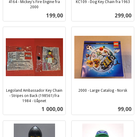
4164 - Mickey's Fire Engine fra
KC109 - Dog Key Chain fra 1963
inkl.
2000
inkl.
mva.
Pris
Pris
199,00
299,00
mva.
Legoland Ambassador Key Chain
2000 - Large Catalog - Norsk
inkl.
- Stripes on Back (198561) fra
1984 - Uåpnet
mva.
inkl.
Pris
Pris
1 000,00
99,00
mva.