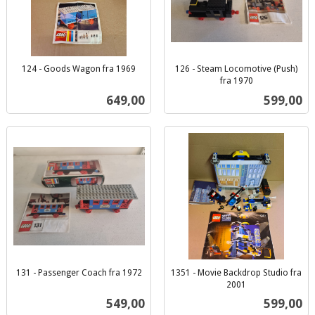
124 - Goods Wagon fra 1969
126 - Steam Locomotive (Push)
inkl.
fra 1970
inkl.
mva.
Pris
Pris
649,00
599,00
mva.
131 - Passenger Coach fra 1972
1351 - Movie Backdrop Studio fra
inkl.
2001
inkl.
mva.
Pris
Pris
549,00
599,00
mva.