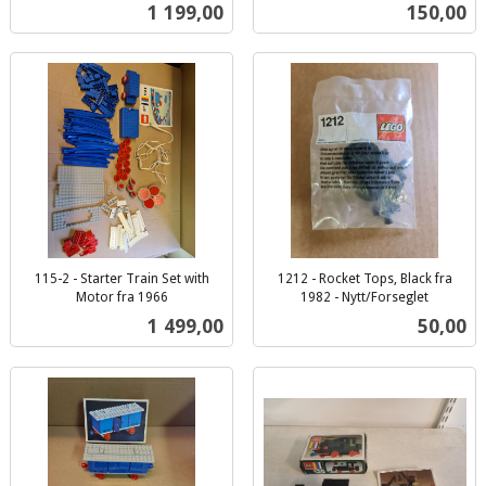
inkl.
mva.
Pris
Pris
1 199,00
150,00
mva.
115-2 - Starter Train Set with
1212 - Rocket Tops, Black fra
Motor fra 1966
1982 - Nytt/Forseglet
inkl.
inkl.
Pris
Pris
1 499,00
50,00
mva.
mva.