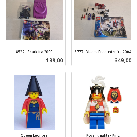
8522 - Spark fra 2000
8777 - Vladek Encounter fra 2004
inkl.
inkl.
Pris
Pris
199,00
349,00
mva.
mva.
Queen Leonora
Royal Knights - King