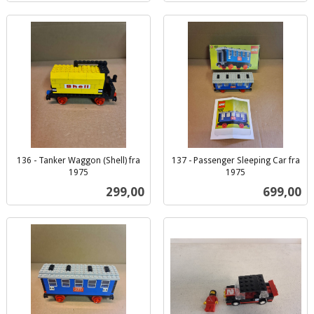
136 - Tanker Waggon (Shell) fra
137 - Passenger Sleeping Car fra
1975
1975
inkl.
inkl.
Pris
Pris
299,00
699,00
mva.
mva.