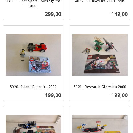
3408 - Super Sport Coverage fra
40273 - Turkey fra 2018 - Nytt
inkl.
2000
inkl.
mva.
Pris
Pris
299,00
149,00
mva.
5920 - Island Racer fra 2000
5921 - Research Glider fra 2000
inkl.
inkl.
Pris
Pris
199,00
199,00
mva.
mva.