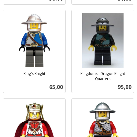
mva.
mva.
King's Knight
Kingdoms - Dragon Knight
inkl.
Quarters
inkl.
mva.
Pris
Pris
65,00
95,00
mva.