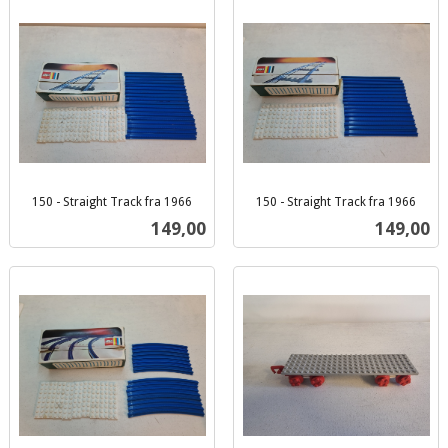
150 - Straight Track fra 1966
150 - Straight Track fra 1966
inkl.
inkl.
Pris
Pris
149,00
149,00
mva.
mva.