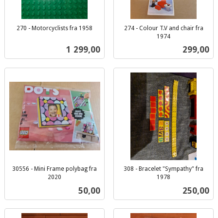
270 - Motorcyclists fra 1958
274 - Colour T.V and chair fra
inkl.
1974
inkl.
mva.
Pris
Pris
1 299,00
299,00
mva.
30556 - Mini Frame polybag fra
308 - Bracelet "Sympathy" fra
2020
1978
inkl.
inkl.
Pris
Pris
50,00
250,00
mva.
mva.