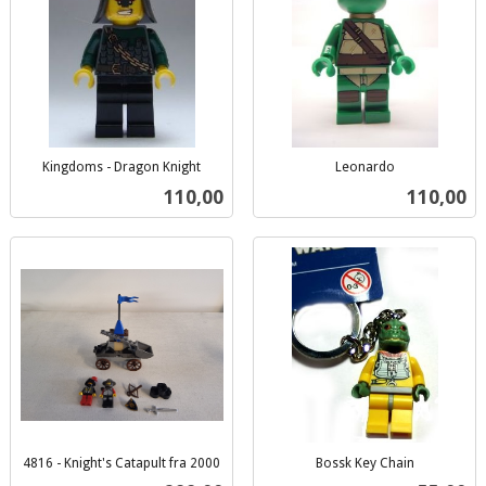
Kingdoms - Dragon Knight
Leonardo
inkl.
inkl.
Pris
Pris
110,00
110,00
mva.
mva.
4816 - Knight's Catapult fra 2000
Bossk Key Chain
inkl.
inkl.