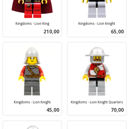
Kingdoms - Lion King
Kingdoms - Lion Knight
inkl.
inkl.
Pris
Pris
210,00
65,00
mva.
mva.
Kingdoms - Lion Knight
Kingdoms - Lion Knight Quarters
inkl.
inkl.
Pris
Pris
45,00
70,00
mva.
mva.