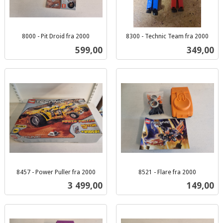
8000 - Pit Droid fra 2000
8300 - Technic Team fra 2000
inkl.
inkl.
Pris
Pris
599,00
349,00
mva.
mva.
8457 - Power Puller fra 2000
8521 - Flare fra 2000
inkl.
inkl.
Pris
Pris
3 499,00
149,00
mva.
mva.