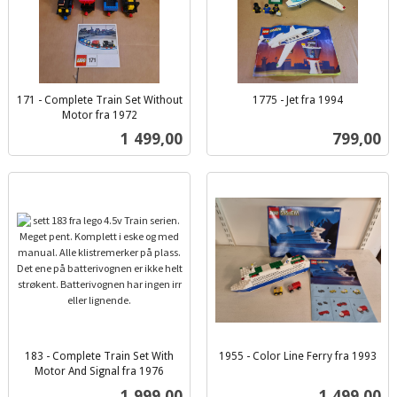
171 - Complete Train Set Without
1775 - Jet fra 1994
inkl.
Motor fra 1972
inkl.
mva.
Pris
Pris
1 499,00
799,00
mva.
183 - Complete Train Set With
1955 - Color Line Ferry fra 1993
inkl.
Motor And Signal fra 1976
inkl.
mva.
Pris
Pris
1 999,00
1 499,00