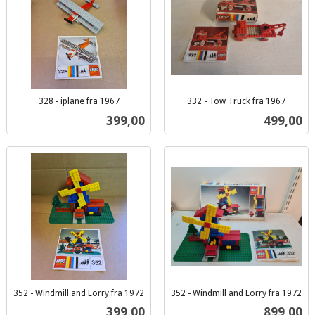
328 - iplane fra 1967
332 - Tow Truck fra 1967
inkl.
inkl.
Pris
Pris
399,00
499,00
mva.
mva.
352 - Windmill and Lorry fra 1972
352 - Windmill and Lorry fra 1972
inkl.
inkl.
Pris
Pris
399,00
899,00