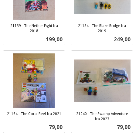
21139 - The Nether Fight fra
21154 - The Blaze Bridge fra
2018
2019
inkl.
inkl.
Pris
Pris
199,00
249,00
mva.
mva.
21164 - The Coral Reef fra 2021
21240 - The Swamp Adventure
inkl.
fra 2023
inkl.
mva.
Pris
Pris
79,00
79,00
mva.