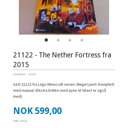
21122 - The Nether Fortress fra
2015
Artikkelnr.:
21122
Sett 21122 fra Lego Minecraft serien. Meget pent. Komplett
med manual. (Ekstra brikke med øyne til Ghast er også
med)
Pris
NOK
599,00
inkl. mva.