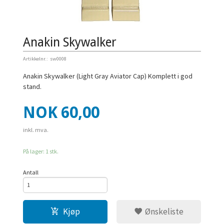
Anakin Skywalker
Artikkelnr.:
sw0008
Anakin Skywalker (Light Gray Aviator Cap) Komplett i god
stand.
Pris
NOK
60,00
inkl. mva.
På lager: 1 stk.
Antall
Kjøp
Ønskeliste