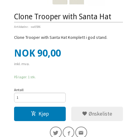
Clone Trooper with Santa Hat
Artikkelnr.:
sw0596
Clone Trooper with Santa Hat Komplett i god stand.
Pris
NOK
90,00
inkl. mva.
På lager: 1 stk.
Antall
Kjøp
Ønskeliste