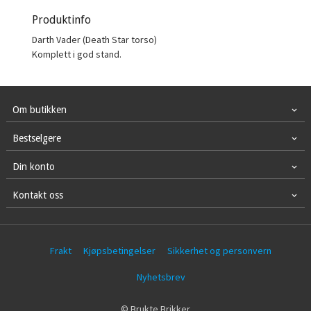
Produktinfo
Darth Vader (Death Star torso)
Komplett i god stand.
Om butikken
Bestselgere
Din konto
Kontakt oss
Frakt
Kjøpsbetingelser
Sikkerhet og personvern
Nyhetsbrev
© Brukte Brikker