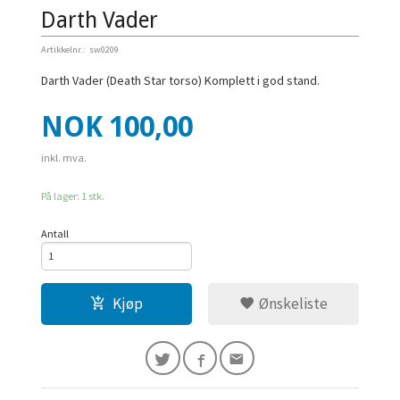
Darth Vader
Artikkelnr.:
sw0209
Darth Vader (Death Star torso) Komplett i god stand.
Pris
NOK
100,00
inkl. mva.
På lager: 1 stk.
Antall
Kjøp
Ønskeliste