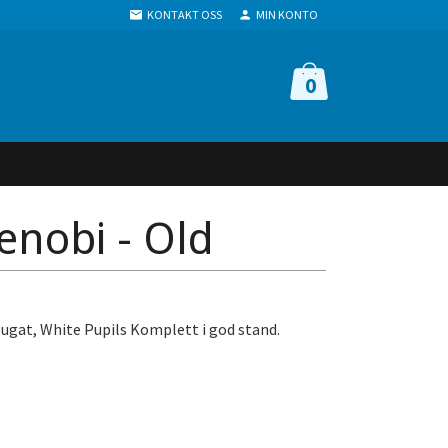
KONTAKT OSS
MIN KONTO
0
nobi - Old
ugat, White Pupils Komplett i god stand.