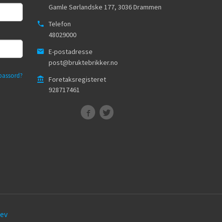
Gamle Sørlandske 177
,
3036
Drammen
Telefon
48029000
E-postadresse
post@bruktebrikker.no
passord?
Foretaksregisteret
928717461
ev