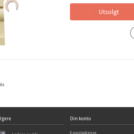
Utsolgt
ils
lgere
Din konto
E-postadresse