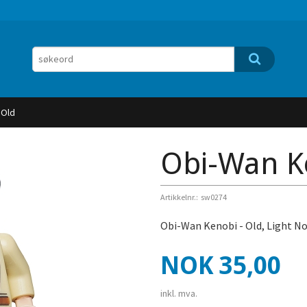
 Old
Obi-Wan Ke
Artikkelnr.:
sw0274
Obi-Wan Kenobi - Old, Light No
Pris
NOK
35,00
inkl. mva.