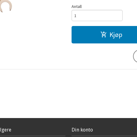
Antall
Kjøp
lgere
Din konto