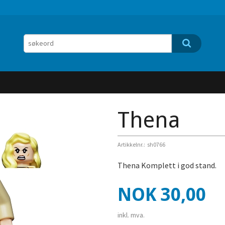
Thena
Artikkelnr.:
sh0766
Thena Komplett i god stand.
Pris
NOK
30,00
inkl. mva.