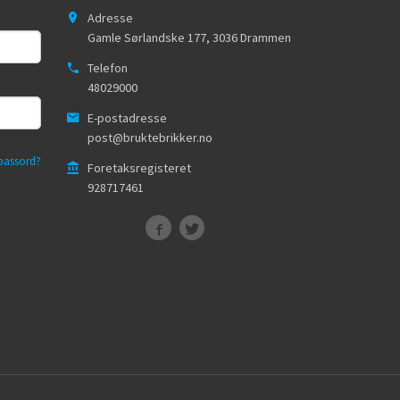
Adresse
Gamle Sørlandske 177
,
3036
Drammen
Telefon
48029000
E-postadresse
post@bruktebrikker.no
passord?
Foretaksregisteret
928717461