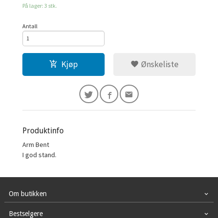
På lager: 3 stk.
Antall
Kjøp
Ønskeliste
Produktinfo
Arm Bent
I god stand.
Om butikken
Bestselgere