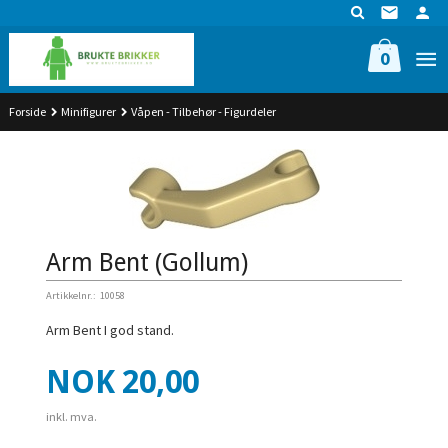
Gå
til
innholdet
0
Forside
Minifigurer
Våpen - Tilbehør - Figurdeler
Arm Bent (Gollum)
Artikkelnr.:
10058
Arm Bent I god stand.
Pris
NOK
20,00
inkl. mva.