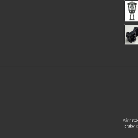
Vår nettb
bruker c