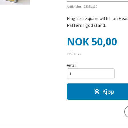
Artikkelnr.:
2335px10
Flag 2 x 2 Square with Lion He
Pattern I god stand.
Pris
NOK
50,00
inkl. mva.
Antall
Kjøp