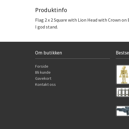
Produktinfo
Flag 2 x 2 Square with Lion Head with Crown on
I god stand.
Om butikken
Bestse
Forside
Bli kunde
Gavekort
Kontakt oss