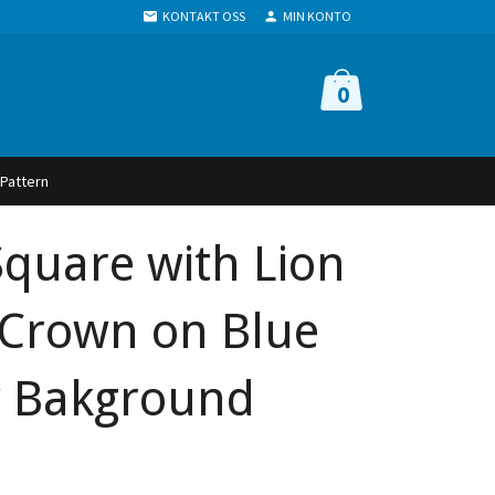
KONTAKT OSS
MIN KONTO
0
 Pattern
 Square with Lion
 Crown on Blue
w Bakground