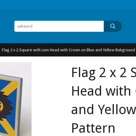
Flag 2 x 2 Square with Lion Head with Crown on Blue and Yellow Bakground
Flag 2 x 2
Head with
and Yello
Pattern