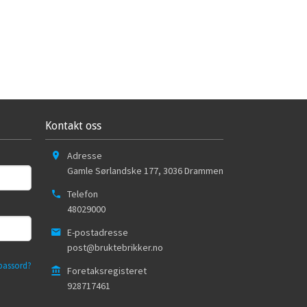
Kontakt oss
Adresse
Gamle Sørlandske 177
,
3036
Drammen
Telefon
48029000
E-postadresse
post@bruktebrikker.no
passord?
Foretaksregisteret
928717461