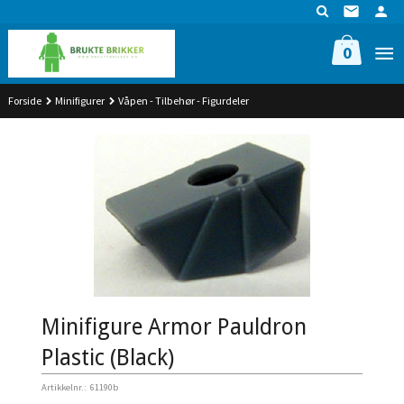
Gå
til
innholdet
0
Forside
Minifigurer
Våpen - Tilbehør - Figurdeler
Minifigure Armor Pauldron
Plastic (Black)
Artikkelnr.:
61190b