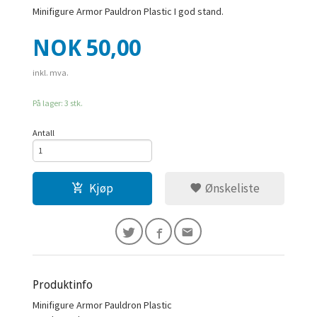
Minifigure Armor Pauldron Plastic I god stand.
Pris
NOK
50,00
inkl. mva.
På lager: 3 stk.
Antall
Kjøp
Ønskeliste
Produktinfo
Minifigure Armor Pauldron Plastic