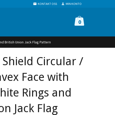
KONTAKT OSS
MIN KONTO
0
nd British Union Jack Flag Pattern
 Shield Circular /
vex Face with
hite Rings and
on Jack Flag