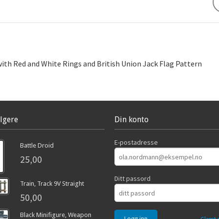
 with Red and White Rings and British Union Jack Flag Pattern
lgere
Din konto
E-postadresse
Battle Droid
25,00
Ditt passord
Train, Track 9V Straight
50,00
Black Minifigure, Weapon