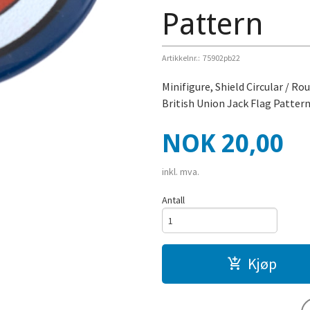
Pattern
Artikkelnr.:
75902pb22
Minifigure, Shield Circular / R
British Union Jack Flag Pattern
Pris
NOK
20,00
inkl. mva.
Antall
Kjøp