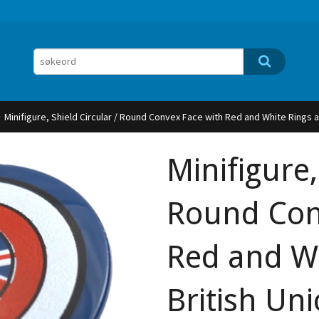
Minifigure, Shield Circular / Round Convex Face with Red and White Rings a
Minifigure,
Round Con
Red and W
British Uni