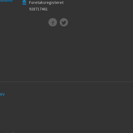
passord?
Foretaksregisteret
928717461
ev