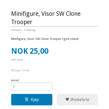
Minifigure, Visor SW Clone
Trooper
Artikkelnr.:
61190cdbg
Minifigure, Visor SW Clone Trooper I god stand.
Pris
NOK
25,00
inkl. mva.
På lager: 15 stk.
Antall
Kjøp
Ønskeliste