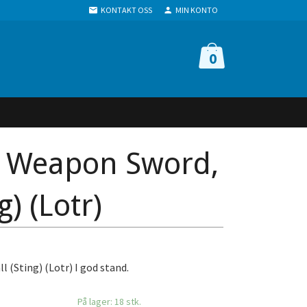
KONTAKT OSS
MIN KONTO
0
, Weapon Sword,
g) (Lotr)
 (Sting) (Lotr) I god stand.
På lager: 18 stk.