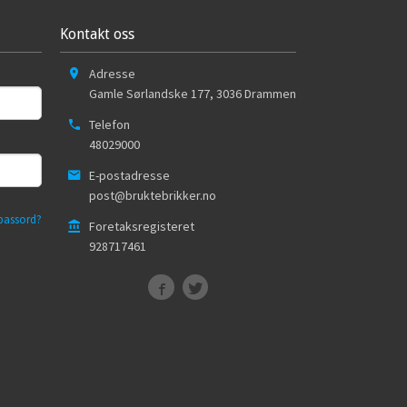
Kontakt oss
Adresse
Gamle Sørlandske 177
,
3036
Drammen
Telefon
48029000
E-postadresse
post@bruktebrikker.no
passord?
Foretaksregisteret
928717461