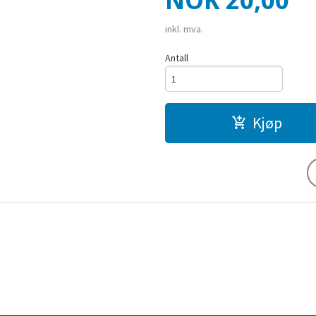
NOK
20,00
inkl. mva.
Antall
Kjøp