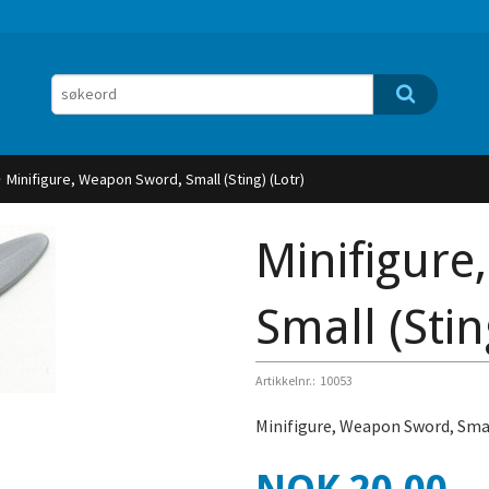
Minifigure, Weapon Sword, Small (Sting) (Lotr)
Minifigure
Small (Stin
Artikkelnr.:
10053
Minifigure, Weapon Sword, Small
Pris