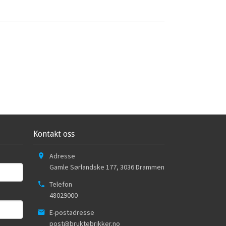
Kontakt oss
Adresse
Gamle Sørlandske 177
,
3036
Drammen
Telefon
48029000
E-postadresse
post@bruktebrikker.no