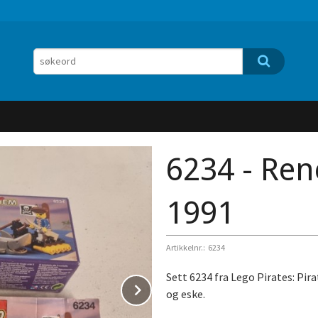
6234 - Ren
1991
Artikkelnr.:
6234
Sett 6234 fra Lego Pirates: Pir
Next
og eske.