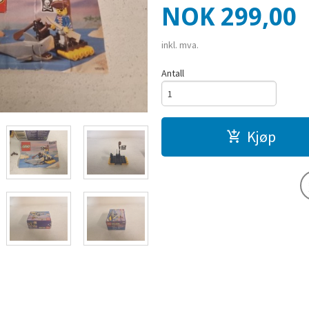
Pris
NOK
299,00
inkl. mva.
Antall
Kjøp