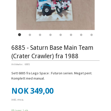
6885 - Saturn Base Main Team
(Crater Crawler) fra 1988
Artikkelnr.:
6885
Sett 6885 fra Lego Space : Futuron serien. Meget pent.
Komplett med manual.
Pris
NOK
349,00
inkl. mva.
På lager: 1 stk.