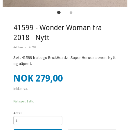
41599 - Wonder Woman fra
2018 - Nytt
Artikkelnr.:
41599
Sett 41599 fra Lego BrickHeadz : Super Heroes serien. Nytt
og uåpnet.
Pris
NOK
279,00
inkl. mva.
På lager: 1 stk.
Antall