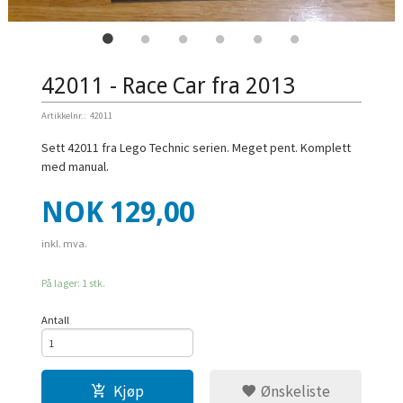
42011 - Race Car fra 2013
Artikkelnr.:
42011
Sett 42011 fra Lego Technic serien. Meget pent. Komplett
med manual.
Pris
NOK
129,00
inkl. mva.
På lager: 1 stk.
Antall
Kjøp
Ønskeliste