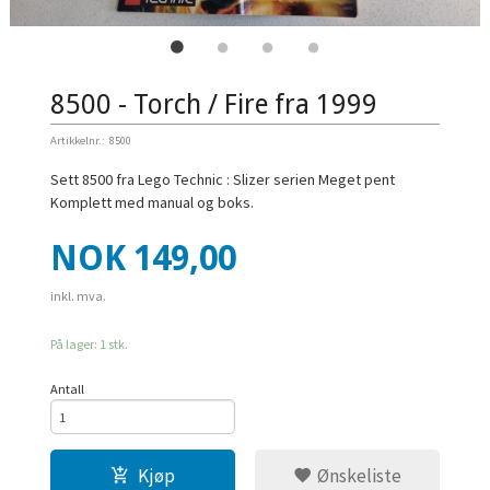
8500 - Torch / Fire fra 1999
Artikkelnr.:
8500
Sett 8500 fra Lego Technic : Slizer serien Meget pent
Komplett med manual og boks.
Pris
NOK
149,00
inkl. mva.
På lager: 1 stk.
Antall
Kjøp
Ønskeliste