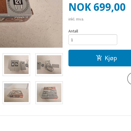
Pris
NOK
699,00
inkl. mva.
Antall
Kjøp