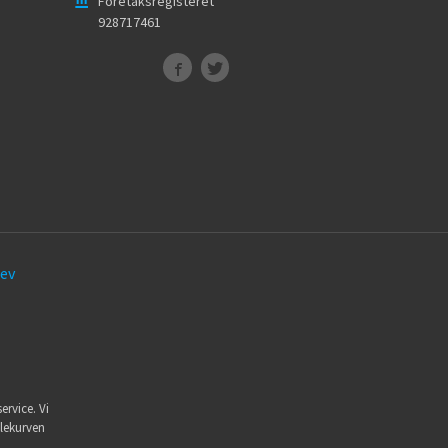
Foretaksregisteret
928717461
ev
ervice. Vi
dlekurven