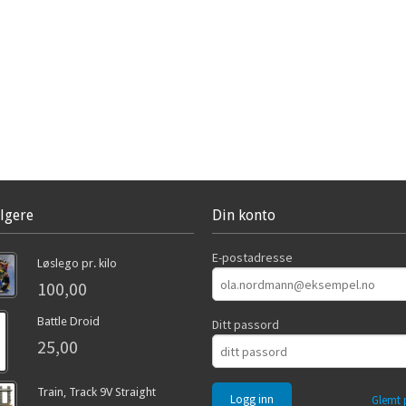
lgere
Din konto
E-postadresse
Løslego pr. kilo
100,00
Battle Droid
Ditt passord
25,00
Train, Track 9V Straight
Glemt 