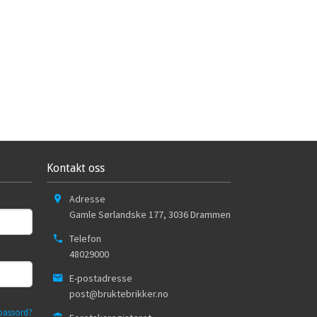
Kontakt oss
Adresse
Gamle Sørlandske 177
,
3036
Drammen
Telefon
48029000
E-postadresse
post@bruktebrikker.no
passord?