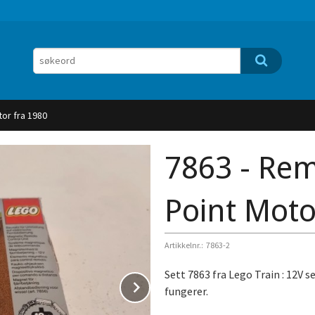
or fra 1980
7863 - Rem
Point Moto
Artikkelnr.:
7863-2
Sett 7863 fra Lego Train : 12V s
Next
fungerer.