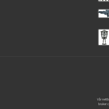
Vår nettb
bruker c