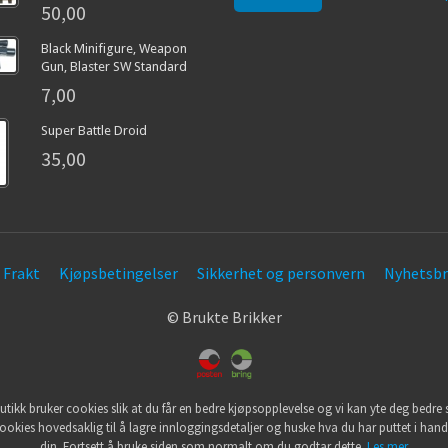
50,00
Black Minifigure, Weapon
Gun, Blaster SW Standard
7,00
Super Battle Droid
35,00
Frakt
Kjøpsbetingelser
Sikkerhet og personvern
Nyhetsbr
© Brukte Brikker
utikk bruker cookies slik at du får en bedre kjøpsopplevelse og vi kan yte deg bedre s
ookies hovedsaklig til å lagre innloggingsdetaljer og huske hva du har puttet i han
din. Fortsett å bruke siden som normalt om du godtar dette.
Les mer